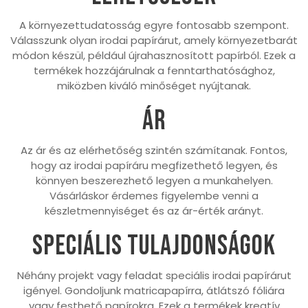
A környezettudatosság egyre fontosabb szempont.
Válasszunk olyan irodai papírárut, amely környezetbarát
módon készül, például újrahasznosított papírból. Ezek a
termékek hozzájárulnak a fenntarthatósághoz,
miközben kiváló minőséget nyújtanak.
Ár
Az ár és az elérhetőség szintén számítanak. Fontos,
hogy az irodai papíráru megfizethető legyen, és
könnyen beszerezhető legyen a munkahelyen.
Vásárláskor érdemes figyelembe venni a
készletmennyiséget és az ár-érték arányt.
Speciális tulajdonságok
Néhány projekt vagy feladat speciális irodai papírárut
igényel. Gondoljunk matricapapírra, átlátszó fóliára
vagy festhető papírokra. Ezek a termékek kreatív