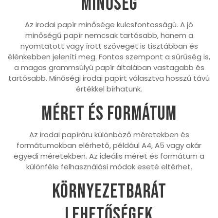
Minőség
Az irodai papír minősége kulcsfontosságú. A jó
minőségű papír nemcsak tartósabb, hanem a
nyomtatott vagy írott szöveget is tisztábban és
élénkebben jeleníti meg. Fontos szempont a sűrűség is,
a magas grammsúlyú papír általában vastagabb és
tartósabb. Minőségi irodai papírt választva hosszú távú
értékkel bírhatunk.
Méret és formátum
Az irodai papíráru különböző méretekben és
formátumokban elérhető, például A4, A5 vagy akár
egyedi méretekben. Az ideális méret és formátum a
különféle felhasználási módok eseté eltérhet.
Környezetbarát
lehetőségek