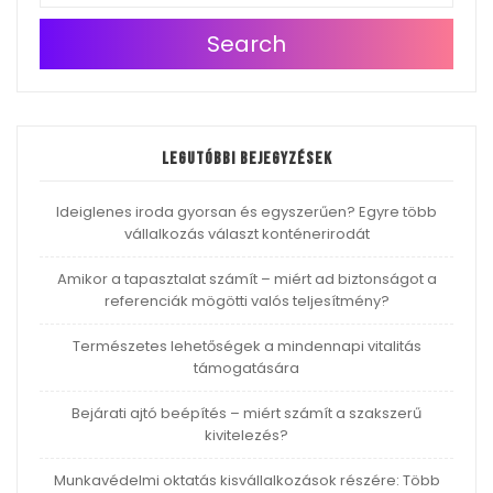
Search
Legutóbbi bejegyzések
Ideiglenes iroda gyorsan és egyszerűen? Egyre több
vállalkozás választ konténerirodát
Amikor a tapasztalat számít – miért ad biztonságot a
referenciák mögötti valós teljesítmény?
Természetes lehetőségek a mindennapi vitalitás
támogatására
Bejárati ajtó beépítés – miért számít a szakszerű
kivitelezés?
Munkavédelmi oktatás kisvállalkozások részére: Több