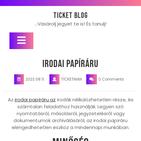
Skip
to
Ticket blog
content
…Vásárolj jegyet te is! És tanulj!
Open
Button
Irodai papíráru
2023.08.11.
TICKETMAN
0 Comments
Az
irodai papíráru az
irodák nélkülözhetetlen része, és
számtalan feladathoz használják. Legyen szó
nyomtatásról, másolásról, jegyzetelésről vagy
dokumentumok archiválásáról, az irodai papíráru
elengedhetetlen eszköz a mindennapi munkában.