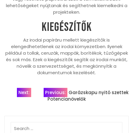
lehetőségeket nyújtanak és segíthetnek kiemelkedni a
projekteken.
Kiegészítők
Az irodai papíráru mellett kiegészítők is
elengedhetetlenek az irodai környezetben. Ilyenek
például a tollak, ceruzák, mappák, borítékok, tűzőgépek
és sok más. Ezek a kiegészítők segítik az irodai munkát,
növelik a szervezettséget, és megkönnyítik a
dokumentumok kezelését.
Bejegyzés
Next:
Previous:
Garázskapu nyitó szettek
Potencianövelők
navigáció