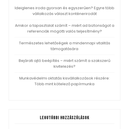
Ideiglenes iroda gyorsan és egyszerűen? Egyre több
vállalkozás választ konténerirodát
Amikor a tapasztalat számít – miért ad biztonságot a
referenciák mögötti valós teljesítmény?
Természetes lehetőségek a mindennapi vitalitás
támogatására
Bejárati ajtó beépítés – miért számít a szakszerű
kivitelezés?
Munkavédelmi oktatás kisvállalkozások részére:
Több mint kötelező papírmunka
Legutóbbi hozzászólások