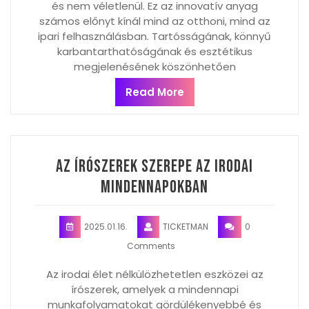
és nem véletlenül. Ez az innovatív anyag
számos előnyt kínál mind az otthoni, mind az
ipari felhasználásban. Tartósságának, könnyű
karbantarthatóságának és esztétikus
megjelenésének köszönhetően
Read More
Az írószerek szerepe az irodai
mindennapokban
2025.01.16.
TICKETMAN
0
Comments
Az irodai élet nélkülözhetetlen eszközei az
írószerek, amelyek a mindennapi
munkafolyamatokat gördülékenyebbé és