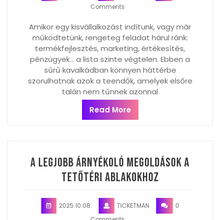
Comments
Amikor egy kisvállalkozást indítunk, vagy már
működtetünk, rengeteg feladat hárul ránk:
termékfejlesztés, marketing, értékesítés,
pénzügyek… a lista szinte végtelen. Ebben a
sűrű kavalkádban könnyen háttérbe
szorulhatnak azok a teendők, amelyek elsőre
talán nem tűnnek azonnal
Read More
A legjobb árnyékoló megoldások a
tetőtéri ablakokhoz
2025.10.08.
TICKETMAN
0
Comments