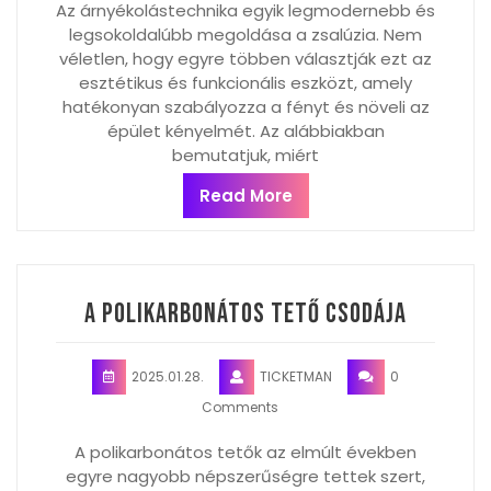
Az árnyékolástechnika egyik legmodernebb és
legsokoldalúbb megoldása a zsalúzia. Nem
véletlen, hogy egyre többen választják ezt az
esztétikus és funkcionális eszközt, amely
hatékonyan szabályozza a fényt és növeli az
épület kényelmét. Az alábbiakban
bemutatjuk, miért
Read More
A polikarbonátos tető csodája
2025.01.28.
TICKETMAN
0
Comments
A polikarbonátos tetők az elmúlt években
egyre nagyobb népszerűségre tettek szert,