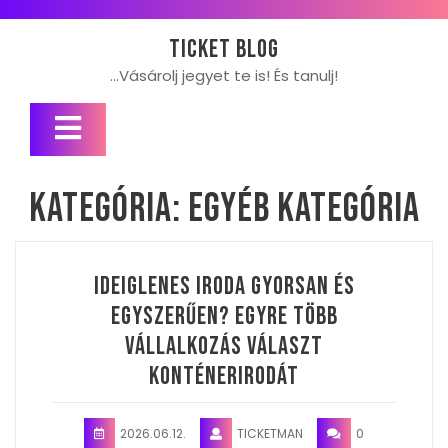
Skip
to
Ticket blog
content
…Vásárolj jegyet te is! És tanulj!
Open
Button
Kategória:
Egyéb kategória
Ideiglenes iroda gyorsan és
egyszerűen? Egyre több
vállalkozás választ
konténerirodát
2026.06.12.
TICKETMAN
0