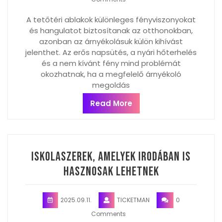
A tetőtéri ablakok különleges fényviszonyokat
és hangulatot biztosítanak az otthonokban,
azonban az árnyékolásuk külön kihívást
jelenthet. Az erős napsütés, a nyári hőterhelés
és a nem kívánt fény mind problémát
okozhatnak, ha a megfelelő árnyékoló
megoldás
Read More
Iskolaszerek, amelyek irodában is
hasznosak lehetnek
2025.09.11.
TICKETMAN
0
Comments