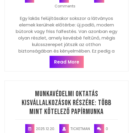
Comments
Egy lakás felújításakor sokszor a látványos
elemek kerülnek előtérbe: új padló, modern
bútorok vagy friss falfestés. Van azonban egy
olyan részlet, amely kevésbé feltűnő, mégis
kulcsszerepet játszik az otthon
biztonságában és kényelmében. Ez pedig a
Read More
Munkavédelmi oktatás
kisvállalkozások részére: Több
mint kötelező papírmunka
2025.12.20.
TICKETMAN
0