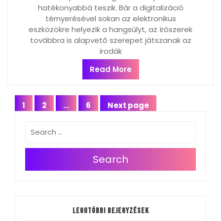
hatékonyabbá teszik. Bár a digitalizáció
térnyerésével sokan az elektronikus
eszközökre helyezik a hangsúlyt, az írószerek
továbbra is alapvető szerepet játszanak az
irodák
Read More
Bejegyzés
1
2
…
6
Next page
Page
Page
Page
navigáció
Search
Legutóbbi bejegyzések