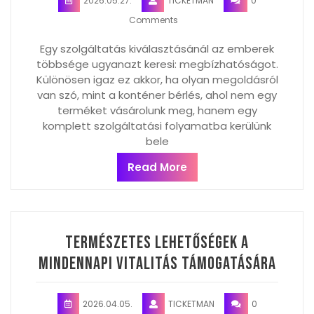
2026.05.27.
TICKETMAN
0
Comments
Egy szolgáltatás kiválasztásánál az emberek
többsége ugyanazt keresi: megbízhatóságot.
Különösen igaz ez akkor, ha olyan megoldásról
van szó, mint a konténer bérlés, ahol nem egy
terméket vásárolunk meg, hanem egy
komplett szolgáltatási folyamatba kerülünk
bele
Read More
Természetes lehetőségek a
mindennapi vitalitás támogatására
2026.04.05.
TICKETMAN
0