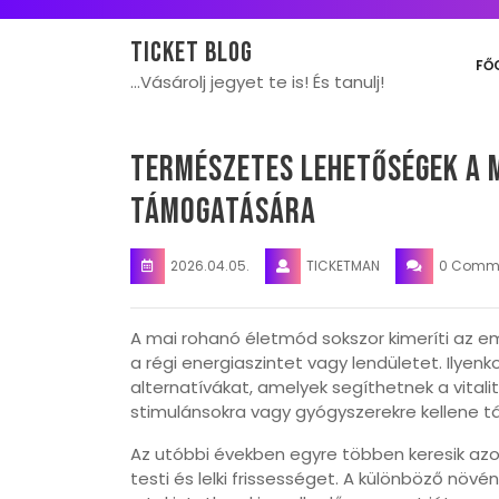
Skip
to
Ticket blog
content
FŐ
…Vásárolj jegyet te is! És tanulj!
Természetes lehetőségek a m
támogatására
2026.04.05.
TICKETMAN
0 Comm
A mai rohanó életmód sokszor kimeríti az 
a régi energiaszintet vagy lendületet. Ily
alternatívákat, amelyek segíthetnek a vital
stimulánsokra vagy gyógyszerekre kellene 
Az utóbbi években egyre többen keresik az
testi és lelki frissességet. A különböző növ