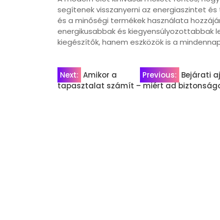
segítenek visszanyerni az energiaszintet és 
és a minőségi termékek használata hozzájáru
energikusabbak és kiegyensúlyozottabbak l
kiegészítők, hanem eszközök is a mindennapi
Bejegyzés
Next:
Amikor a
Previous:
Bejárati a
tapasztalat számít – miért ad biztonságo
navigáció