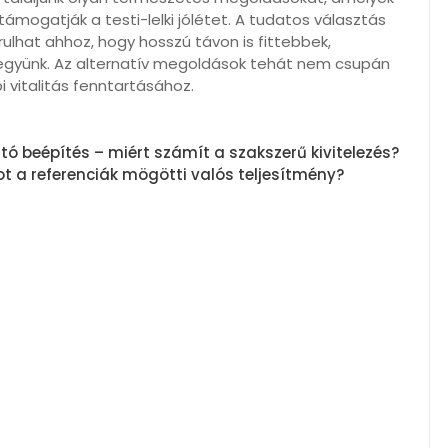
támogatják a testi-lelki jólétet. A tudatos választás
lhat ahhoz, hogy hosszú távon is fittebbek,
együnk. Az alternatív megoldások tehát nem csupán
 vitalitás fenntartásához.
jtó beépítés – miért számít a szakszerű kivitelezés?
t a referenciák mögötti valós teljesítmény?