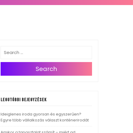
Search
Legutóbbi bejegyzések
Ideiglenes iroda gyorsan és egyszerűen?
Egyre több vállalkozás választ konténerirodát
Amikor a tapasztalat számít – miért ad