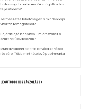
biztonságot a referenciák mögötti valós
teljesítmény?
Természetes lehetőségek a mindennapi
vitalitás támogatására
Bejárati ajtó beépítés – miért számít a
szakszerű kivitelezés?
Munkavédelmi oktatás kisvállalkozások
részére: Több mint kötelező papírmunka
Legutóbbi hozzászólások