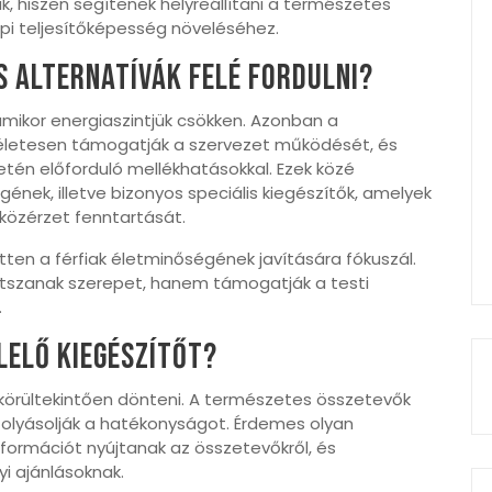
, hiszen segítenek helyreállítani a természetes
pi teljesítőképesség növeléséhez.
 alternatívák felé fordulni?
amikor energiaszintjük csökken. Azonban a
életesen támogatják a szervezet működését, és
én előforduló mellékhatásokkal. Ezek közé
nek, illetve bizonyos speciális kiegészítők, amelyek
 közérzet fenntartását.
tten a férfiak életminőségének javítására fókuszál.
tszanak szerepet, hanem támogatják a testi
.
lelő kiegészítőt?
 körültekintően dönteni. A természetes összetevők
olyásolják a hatékonyságot. Érdemes olyan
formációt nyújtanak az összetevőkről, és
 ajánlásoknak.