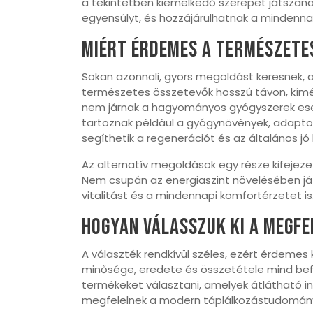
a tekintetben kiemelkedő szerepet játszanak
egyensúlyt, és hozzájárulhatnak a mindenna
Miért érdemes a természetes
Sokan azonnali, gyors megoldást keresnek, 
természetes összetevők hosszú távon, kím
nem járnak a hagyományos gyógyszerek eset
tartoznak például a gyógynövények, adaptogé
segíthetik a regenerációt és az általános jó
Az alternatív megoldások egy része kifejeze
Nem csupán az energiaszint növelésében já
vitalitást és a mindennapi komfortérzetet is
Hogyan válasszuk ki a megfe
A választék rendkívül széles, ezért érdemes
minősége, eredete és összetétele mind bef
termékeket választani, amelyek átlátható in
megfelelnek a modern táplálkozástudományi