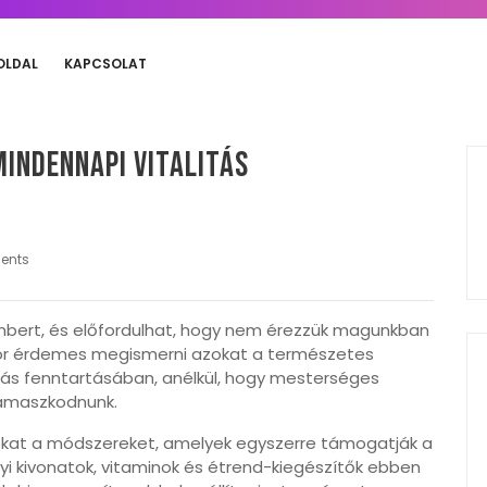
OLDAL
KAPCSOLAT
indennapi vitalitás
ents
embert, és előfordulhat, hogy nem érezzük magunkban
enkor érdemes megismerni azokat a természetes
itás fenntartásában, anélkül, hogy mesterséges
támaszkodnunk.
okat a módszereket, amelyek egyszerre támogatják a
ényi kivonatok, vitaminok és étrend-kiegészítők ebben