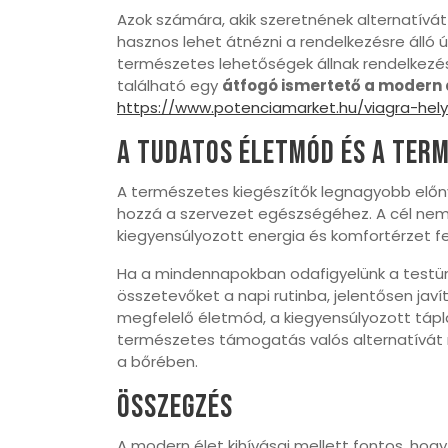
Azok számára, akik szeretnének alternatívá
hasznos lehet átnézni a rendelkezésre álló
természetes lehetőségek állnak rendelkezésr
található egy
átfogó ismertető a modern 
https://www.potenciamarket.hu/viagra-hely
A tudatos életmód és a ter
A természetes kiegészítők legnagyobb előn
hozzá a szervezet egészségéhez. A cél nem 
kiegyensúlyozott energia és komfortérzet f
Ha a mindennapokban odafigyelünk a testünk
összetevőket a napi rutinba, jelentősen javí
megfelelő életmód, a kiegyensúlyozott tápl
természetes támogatás valós alternatívát n
a bőrében.
Összegzés
A modern élet kihívásai mellett fontos, ho