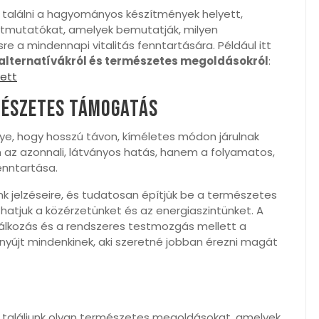
t találni a hagyományos készítmények helyett,
 útmutatókat, amelyek bemutatják, milyen
e a mindennapi vitalitás fenntartására. Például itt
alternatívákról és természetes megoldásokról
:
ett
mészetes támogatás
ye, hogy hosszú távon, kíméletes módon járulnak
az azonnali, látványos hatás, hanem a folyamatos,
enntartása.
 jelzéseire, és tudatosan építjük be a természetes
thatjuk a közérzetünket és az energiaszintünket. A
álkozás és a rendszeres testmozgás mellett a
yújt mindenkinek, aki szeretné jobban érezni magát
gy találjunk olyan természetes megoldásokat, amelyek