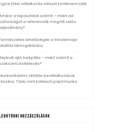
Egyre több vállalkozás választ konténerirodát
Amikor a tapasztalat számít – miért ad
biztonságot a referenciák mögötti valós
teljesítmény?
Természetes lehetőségek a mindennapi
vitalitás támogatására
Bejárati ajtó beépítés – miért számít a
szakszerű kivitelezés?
Munkavédelmi oktatás kisvállalkozások
részére: Több mint kötelező papírmunka
Legutóbbi hozzászólások