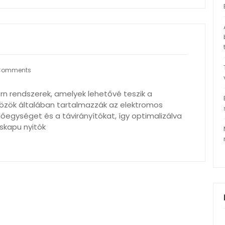
Comments
rn rendszerek, amelyek lehetővé teszik a
közök általában tartalmazzák az elektromos
őegységet és a távirányítókat, így optimalizálva
skapu nyitók