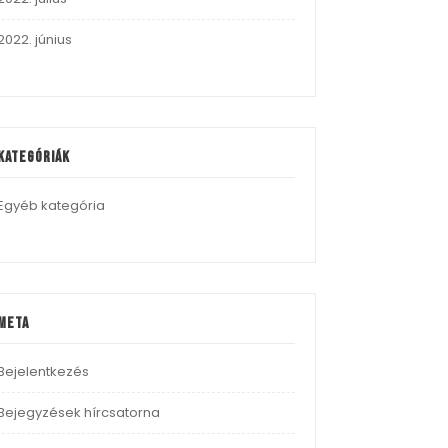
2022. június
Kategóriák
Egyéb kategória
Meta
Bejelentkezés
Bejegyzések hírcsatorna