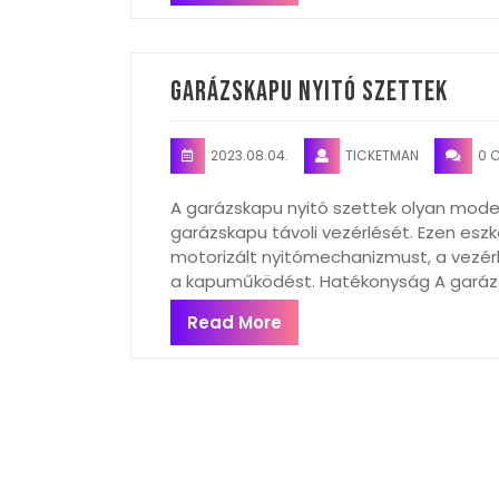
Garázskapu nyitó szettek
2023.08.04.
TICKETMAN
0 
A garázskapu nyitó szettek olyan mode
garázskapu távoli vezérlését. Ezen esz
motorizált nyitómechanizmust, a vezérl
a kapuműködést. Hatékonyság A garáz
Read More