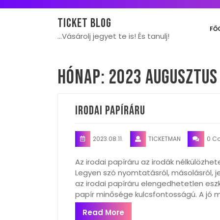
Skip
to
Ticket blog
content
FŐ
…Vásárolj jegyet te is! És tanulj!
Hónap:
2023 augusztus
Irodai papíráru
2023.08.11.
TICKETMAN
0 C
Az irodai papíráru az irodák nélkülözhe
Legyen szó nyomtatásról, másolásról, 
az irodai papíráru elengedhetetlen es
papír minősége kulcsfontosságú. A jó 
Read More