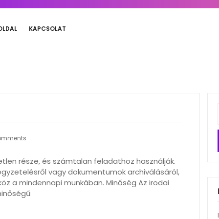
OLDAL
KAPCSOLAT
omments
tetlen része, és számtalan feladathoz használják.
jegyzetelésről vagy dokumentumok archiválásáról,
zköz a mindennapi munkában. Minőség Az irodai
minőségű