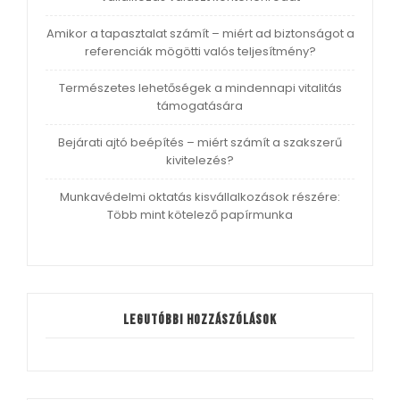
Amikor a tapasztalat számít – miért ad biztonságot a
referenciák mögötti valós teljesítmény?
Természetes lehetőségek a mindennapi vitalitás
támogatására
Bejárati ajtó beépítés – miért számít a szakszerű
kivitelezés?
Munkavédelmi oktatás kisvállalkozások részére:
Több mint kötelező papírmunka
Legutóbbi hozzászólások