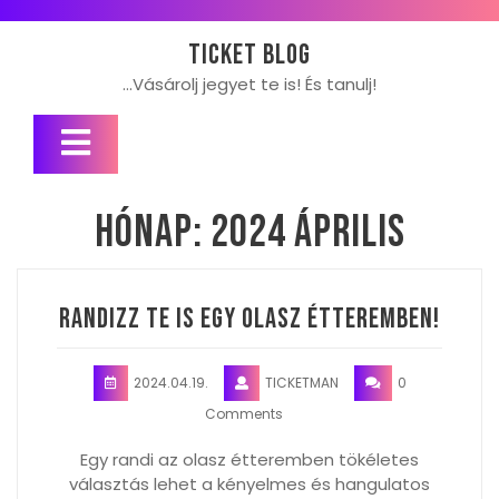
Skip
to
Ticket blog
content
…Vásárolj jegyet te is! És tanulj!
Open
Button
Hónap:
2024 április
Randizz Te is egy olasz étteremben!
2024.04.19.
TICKETMAN
0
Comments
Egy randi az olasz étteremben tökéletes
választás lehet a kényelmes és hangulatos