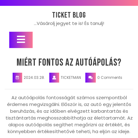
Skip
to
Ticket blog
content
…Vásárolj jegyet te is! És tanulj!
Open
Button
Miért fontos az autóápolás?
2024.03.28.
TICKETMAN
0 Comments
Az autóápolás fontosságát számos szempontból
érdemes megvizsgálni. Először is, az autó egy jelentős
beruházás, és az időben elvégzett karbantartás és
tisztántartás meghosszabbíthatja az élettartamát. Az
alapos autóápolás segíthet megőrizni az értékét, és
könnyebben értékesíthetővé teheti, ha eljön az ideje.