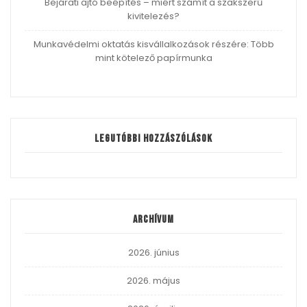
Bejárati ajtó beépítés – miért számít a szakszerű
kivitelezés?
Munkavédelmi oktatás kisvállalkozások részére: Több
mint kötelező papírmunka
Legutóbbi hozzászólások
Archívum
2026. június
2026. május