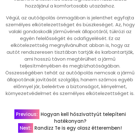
hozzájárul a komfortosabb utazáshoz.
Végül, az autóápolás önmagában is jelenthet egyfajta
személyes elkötelezettséget és büszkeséget. Az, hogy
valaki gondoskodik járművének állapotáról, tükrözi az
egyén felelősségét és odafigyelését. Ez az
elkötelezettség megnyilvánulhat abban is, hogy az
autót rendszeresen tisztában tartják és karbantartják,
ami hosszú távon megtérülhet a jármű
teljesítményében és megbízhatóságában.
Összességében tehát az autóápolás nemcsak a jármű
állapotának javítását szolgálja, hanem számos egyéb
előnnyel jár, beleértve a biztonságot, kényelmet,
környezetvédelmet és személyes elkötelezettséget is.
Bejegyzés
Previous:
Hogyan kell hőszivattyút telepíteni
hatékonyan?
navigáció
Next:
Randizz Te is egy olasz étteremben!