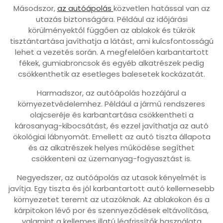
Másodszor,
az autóápolás
közvetlen hatással van az
utazás biztonságára. Például az időjárási
körülményektől függően az ablakok és tükrök
tisztántartása javíthatja a látást, ami kulcsfontosságú
lehet a vezetés során. A megfelelően karbantartott
fékek, gumiabroncsok és egyéb alkatrészek pedig
csökkenthetik az esetleges balesetek kockázatát.
Harmadszor, az autóápolás hozzájárul a
környezetvédelemhez. Például a jármű rendszeres
olajcseréje és karbantartása csökkentheti a
károsanyag-kibocsátást, és ezzel javíthatja az autó
ökológiai lábnyomát. Emellett az autó tiszta állapota
és az alkatrészek helyes működése segíthet
csökkenteni az üzemanyag-fogyasztást is.
Negyedszer, az autóápolás az utasok kényelmét is
javítja. Egy tiszta és jól karbantartott autó kellemesebb
környezetet teremt az utazóknak. Az ablakokon és a
kárpitokon lévő por és szennyeződések eltávolítása,
valamint a kellemes illatú légfrissítők használata