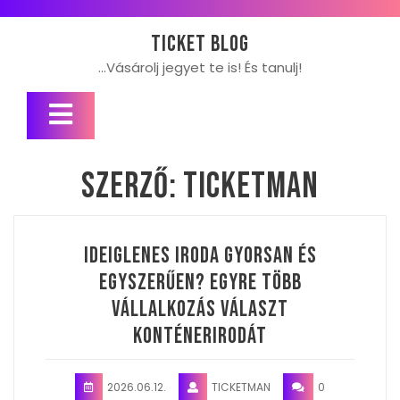
Skip
to
Ticket blog
content
…Vásárolj jegyet te is! És tanulj!
Open
Button
Szerző:
TICKETMAN
Ideiglenes iroda gyorsan és
egyszerűen? Egyre több
vállalkozás választ
konténerirodát
2026.06.12.
TICKETMAN
0