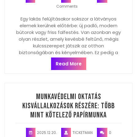
Comments
Egy lakás felújításakor sokszor a látványos
elemek kerülnek előtérbe: új padló, modern
bútorok vagy friss falfestés. Van azonban egy
olyan részlet, amely kevésbé feltűnő, mégis
kulcsszerepet játszik az otthon
biztonságában és kényelmében. Ez pedig a
Read More
Munkavédelmi oktatás
kisvállalkozások részére: Több
mint kötelező papírmunka
2025.12.20.
TICKETMAN
0