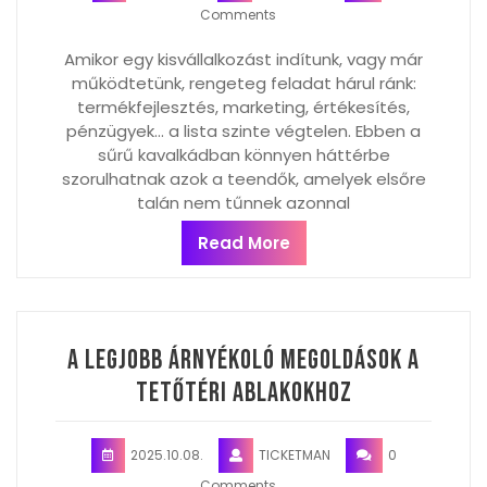
Comments
Amikor egy kisvállalkozást indítunk, vagy már
működtetünk, rengeteg feladat hárul ránk:
termékfejlesztés, marketing, értékesítés,
pénzügyek… a lista szinte végtelen. Ebben a
sűrű kavalkádban könnyen háttérbe
szorulhatnak azok a teendők, amelyek elsőre
talán nem tűnnek azonnal
Read More
A legjobb árnyékoló megoldások a
tetőtéri ablakokhoz
2025.10.08.
TICKETMAN
0
Comments