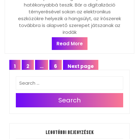
hatékonyabbá teszik. Bár a digitalizáció
térnyerésével sokan az elektronikus
eszközökre helyezik a hangsúlyt, az írószerek
továbbra is alapvető szerepet játszanak az
irodák
Read More
Bejegyzés
1
2
…
6
Next page
Page
Page
Page
navigáció
Search
Legutóbbi bejegyzések