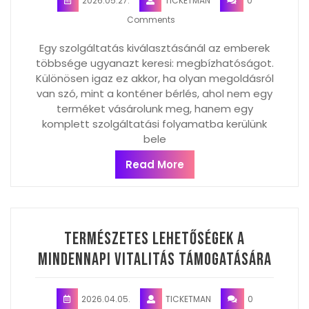
2026.05.27.
TICKETMAN
0
Comments
Egy szolgáltatás kiválasztásánál az emberek
többsége ugyanazt keresi: megbízhatóságot.
Különösen igaz ez akkor, ha olyan megoldásról
van szó, mint a konténer bérlés, ahol nem egy
terméket vásárolunk meg, hanem egy
komplett szolgáltatási folyamatba kerülünk
bele
Read More
Természetes lehetőségek a
mindennapi vitalitás támogatására
2026.04.05.
TICKETMAN
0