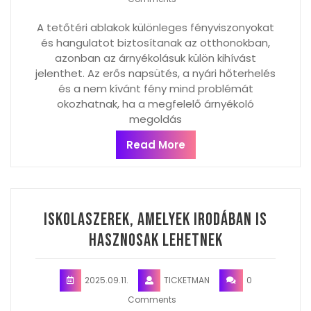
A tetőtéri ablakok különleges fényviszonyokat
és hangulatot biztosítanak az otthonokban,
azonban az árnyékolásuk külön kihívást
jelenthet. Az erős napsütés, a nyári hőterhelés
és a nem kívánt fény mind problémát
okozhatnak, ha a megfelelő árnyékoló
megoldás
Read More
Iskolaszerek, amelyek irodában is
hasznosak lehetnek
2025.09.11.
TICKETMAN
0
Comments