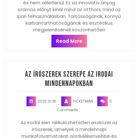
és nem véletlenül. Ez az innovatív anyag
számos előnyt kínál mind az otthoni, mind az
ipari felhasználásban. Tartósságának, könnyű
karbantarthatóságának és esztétikus
megjelenésének köszönhetően
Read More
Az írószerek szerepe az irodai
mindennapokban
2025.01.16.
TICKETMAN
0
Comments
Az irodai élet nélkülözhetetlen eszközei az
írószerek, amelyek a mindennapi
munkafolyamatokat gördülékenyebbé és