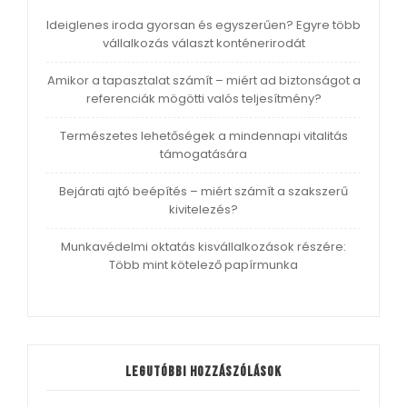
Ideiglenes iroda gyorsan és egyszerűen? Egyre több
vállalkozás választ konténerirodát
Amikor a tapasztalat számít – miért ad biztonságot a
referenciák mögötti valós teljesítmény?
Természetes lehetőségek a mindennapi vitalitás
támogatására
Bejárati ajtó beépítés – miért számít a szakszerű
kivitelezés?
Munkavédelmi oktatás kisvállalkozások részére:
Több mint kötelező papírmunka
Legutóbbi hozzászólások