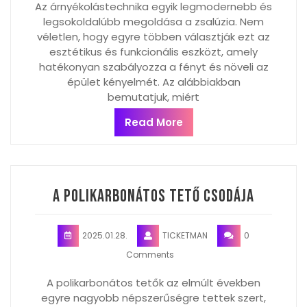
Az árnyékolástechnika egyik legmodernebb és
legsokoldalúbb megoldása a zsalúzia. Nem
véletlen, hogy egyre többen választják ezt az
esztétikus és funkcionális eszközt, amely
hatékonyan szabályozza a fényt és növeli az
épület kényelmét. Az alábbiakban
bemutatjuk, miért
Read More
A polikarbonátos tető csodája
2025.01.28.
TICKETMAN
0
Comments
A polikarbonátos tetők az elmúlt években
egyre nagyobb népszerűségre tettek szert,