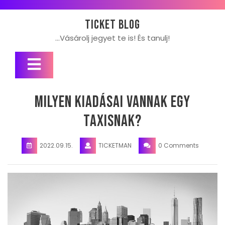
Skip
to
Ticket blog
content
…Vásárolj jegyet te is! És tanulj!
Open
Button
Milyen kiadásai vannak egy
taxisnak?
2022.09.15.
TICKETMAN
0 Comments