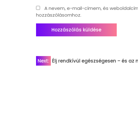
A nevem, e-mail-címem, és weboldalc
hozzászólásomhoz.
Bejegyzés
Next:
Élj rendkívül egészségesen – és a
navigáció