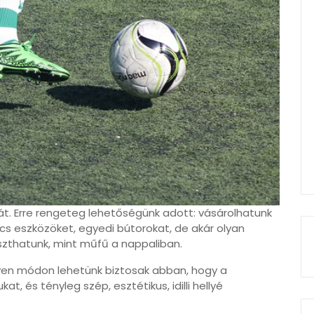
sát. Erre rengeteg lehetőségünk adott: vásárolhatunk
ács eszközöket, egyedi bútorokat, de akár olyan
szthatunk, mint műfű a nappaliban.
lyen módon lehetünk biztosak abban, hogy a
, és tényleg szép, esztétikus, idilli hellyé