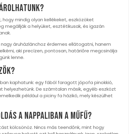
sárolhatunk?
, hogy mindig olyan kellékeket, eszközöket
 megállják a helyüket, esztétikusak, és igazán
anak.
y nagy áruházlánchoz érdemes ellátogatni, hanem
érni, aki precízen, pontosan, határiőre megcsinálja
günk lenne.
özök?
kban kaphatunk: egy fából faragott jópofa pinokkió,
at helyezhetünk. De számtalan másik, egyéb eszközt
emelkedik például a piciny fa házikó, mely készülhet
oldás a nappaliban a műfű?
vitást kölcsönöz. Nincs más teendőnk, mint hogy
 szőnyeg helyett ezt kell használnunk. Igen, szokatlan