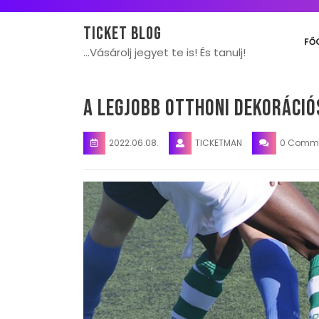
Skip
to
Ticket blog
content
FŐ
…Vásárolj jegyet te is! És tanulj!
A legjobb otthoni dekoráci
2022.06.08.
TICKETMAN
0 Comm