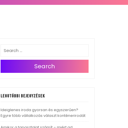
Search
Legutóbbi bejegyzések
Ideiglenes iroda gyorsan és egyszerűen?
Egyre több vállalkozás választ konténerirodát
Amikor a tapasztalat számít – miért ad