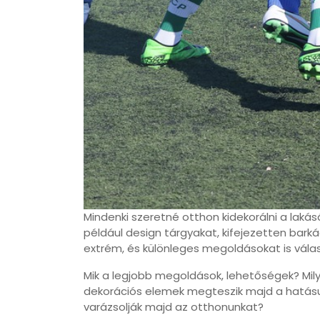
Mindenki szeretné otthon kidekorálni a laká
például design tárgyakat, kifejezetten bark
extrém, és különleges megoldásokat is vála
Mik a legjobb megoldások, lehetőségek? Mi
dekorációs elemek megteszik majd a hatásukat
varázsolják majd az otthonunkat?