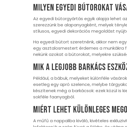
Milyen egyedi bútorokat vá
Az egyedi bútorgyártás egyik alapja lehet az
szerezzünk be alapanyagként, melyek tényleg
stílusos, egyedi dekorációs megoldást nyújt
Ha egyedi bútort szeretnénk, akkor nem eg
egy asztalosmestert érdemes a munkákra felk
nekünk azokat a bútorokat, melyekre szüksé
Mik a legjobb barkács eszk
Például, a bábuk, melyeket különféle vásáro
esetleg egy apró szelence, melybe tárgyak
készítenek még a barkácsok: ezek közül is ki
sokféle faanyagból.
Miért lehet különleges meg
A műfű a nappaliba kiváló, kivételes exkluzi
lefektessük a szép füvet a földre, és utána a