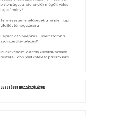
biztonságot a referenciák mögötti valós
teljesítmény?
Természetes lehetőségek a mindennapi
vitalitás támogatására
Bejárati ajtó beépítés – miért számít a
szakszerű kivitelezés?
Munkavédelmi oktatás kisvállalkozások
részére: Több mint kötelező papírmunka
Legutóbbi hozzászólások