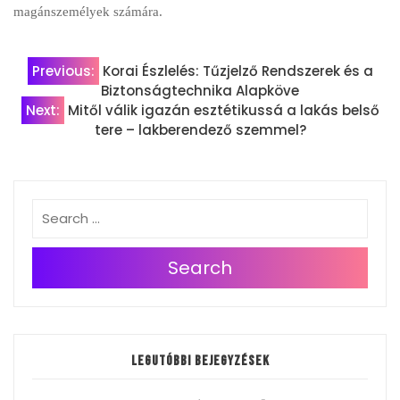
magánszemélyek számára.
Bejegyzés
Previous:
Korai Észlelés: Tűzjelző Rendszerek és a
Biztonságtechnika Alapköve
navigáció
Next:
Mitől válik igazán esztétikussá a lakás belső
tere – lakberendező szemmel?
Search
Legutóbbi bejegyzések