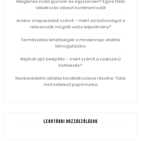
Ideiglenes iroda gyorsan és egyszerűen? Egyre több
vállalkozás választ konténerirodát
Amikor a tapasztalat számít – miért ad biztonságot a
referenciák mögötti valós teljesítmény?
Természetes lehetőségek a mindennapi vitalitás
támogatására
Bejárati ajtó beépítés – miért számít a szakszerű
kivitelezés?
Munkavédelmi oktatás kisvállalkozások részére: Több
mint kötelező papírmunka
Legutóbbi hozzászólások