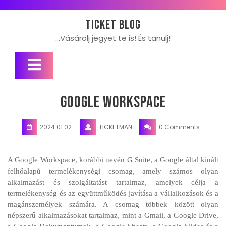
Skip
to
Ticket blog
content
…Vásárolj jegyet te is! És tanulj!
Open
Button
Google Workspace
2024.01.02.
TICKETMAN
0 Comments
A Google Workspace, korábbi nevén G Suite, a Google által kínált
felhőalapú termelékenységi csomag, amely számos olyan
alkalmazást és szolgáltatást tartalmaz, amelyek célja a
termelékenység és az együttműködés javítása a vállalkozások és a
magánszemélyek számára. A csomag többek között olyan
népszerű alkalmazásokat tartalmaz, mint a Gmail, a Google Drive,