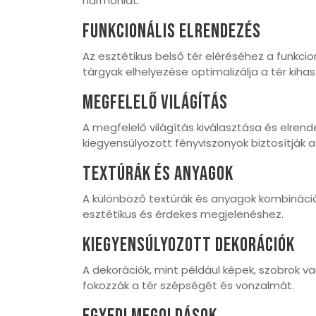
harmóniát.
Funkcionális Elrendezés
Az esztétikus belső tér eléréséhez a funkci
tárgyak elhelyezése optimalizálja a tér kiha
Megfelelő Világítás
A megfelelő világítás kiválasztása és elren
kiegyensúlyozott fényviszonyok biztosítják 
Textúrák És Anyagok
A különböző textúrák és anyagok kombinációj
esztétikus és érdekes megjelenéshez.
Kiegyensúlyozott Dekorációk
A dekorációk, mint például képek, szobrok 
fokozzák a tér szépségét és vonzalmát.