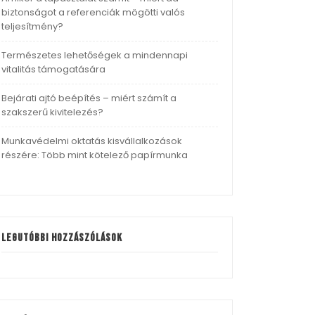
biztonságot a referenciák mögötti valós
teljesítmény?
Természetes lehetőségek a mindennapi
vitalitás támogatására
Bejárati ajtó beépítés – miért számít a
szakszerű kivitelezés?
Munkavédelmi oktatás kisvállalkozások
részére: Több mint kötelező papírmunka
Legutóbbi hozzászólások