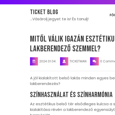
Skip
to
Ticket blog
content
FŐ
…Vásárolj jegyet te is! És tanulj!
Mitől válik igazán esztétiku
lakberendező szemmel?
2024.01.04.
TICKETMAN
0 Comme
A jól kialakított belső lakás minden egyes be
lakberendezés?
Színhasználat És Színharmónia
Az esztétikus belső tér elsődleges kulcsa a
kialakítása révén a lakberendező egyensúlyt