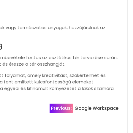
ek vagy természetes anyagok, hozzájárulnak az
g
embevétele fontos az esztétikus tér tervezése során,
 és érezze a tér összhangját.
tt folyamat, amely kreativitást, szakértelmet és
a fent említett kulcsfontosságú elemeket
zva egyedi és kifinomult környezetet a lakók számára.
Previous:
Google Workspace