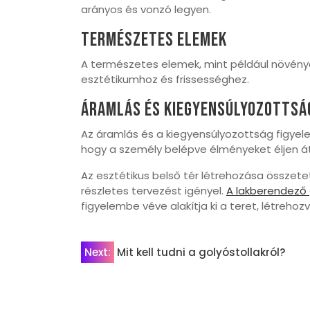
arányos és vonzó legyen.
Természetes Elemek
A természetes elemek, mint például növény
esztétikumhoz és frissességhez.
Áramlás És Kiegyensúlyozottsá
Az áramlás és a kiegyensúlyozottság figyel
hogy a személy belépve élményeket éljen át
Az esztétikus belső tér létrehozása összete
részletes tervezést igényel.
A lakberendező
figyelembe véve alakítja ki a teret, létreho
Bejegyzés
Next:
Mit kell tudni a golyóstollakról?
navigáció