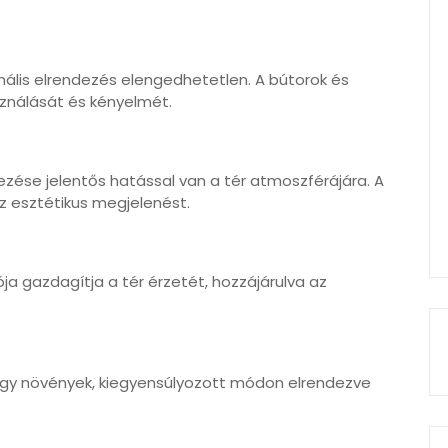
onális elrendezés elengedhetetlen. A bútorok és
sználását és kényelmét.
dezése jelentős hatással van a tér atmoszférájára. A
az esztétikus megjelenést.
a gazdagítja a tér érzetét, hozzájárulva az
vagy növények, kiegyensúlyozott módon elrendezve