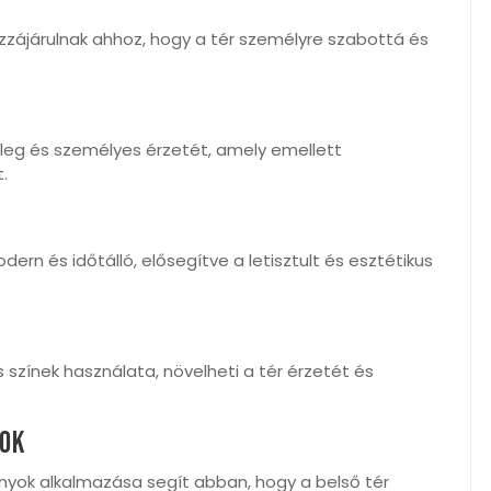
zájárulnak ahhoz, hogy a tér személyre szabottá és
eleg és személyes érzetét, amely emellett
.
rn és időtálló, elősegítve a letisztult és esztétikus
os színek használata, növelheti a tér érzetét és
yok
nyok alkalmazása segít abban, hogy a belső tér