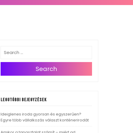
Search
Legutóbbi bejegyzések
Ideiglenes iroda gyorsan és egyszerűen?
Egyre több vállalkozás választ konténerirodát
Amikor a tapasztalat számít – miért ad