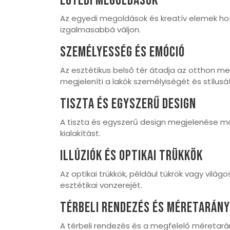
Egyedi Megoldások
Az egyedi megoldások és kreatív elemek hoz
izgalmasabbá váljon.
Személyesség És Emóció
Az esztétikus belső tér átadja az otthon m
megjeleníti a lakók személyiségét és stílusát
Tiszta És Egyszerű Design
A tiszta és egyszerű design megjelenése mode
kialakítást.
Illúziók És Optikai Trükkök
Az optikai trükkök, például tükrök vagy világ
esztétikai vonzerejét.
Térbeli Rendezés És Méretarán
A térbeli rendezés és a megfelelő méretará