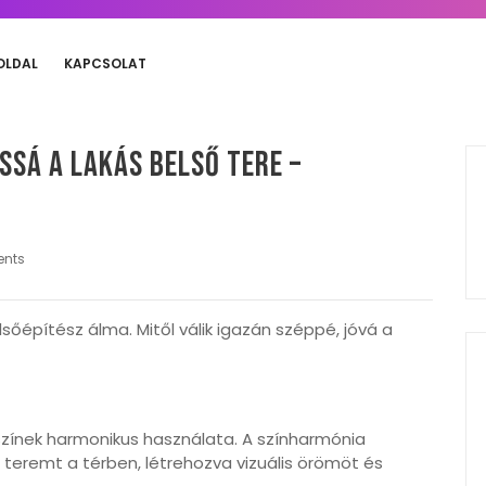
OLDAL
KAPCSOLAT
ssá a lakás belső tere –
nts
lsőépítész álma. Mitől válik igazán széppé, jóvá a
 színek harmonikus használata. A színharmónia
 teremt a térben, létrehozva vizuális örömöt és