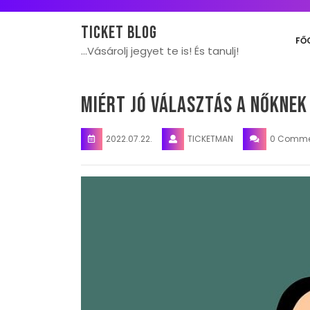
Skip
to
Ticket blog
content
FŐ
…Vásárolj jegyet te is! És tanulj!
Miért jó választás a nőknek
2022.07.22.
TICKETMAN
0 Comme