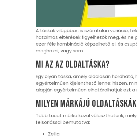
A táskák világában is számtalan variáció, fél
hatalmas eltérések figyelhetők meg, és ne go
ezer féle kombináció képzelhető el, és csupá
meghozni, vagy sem.
Mi az az oldaltáska?
Egy olyan táska, amely oldalasan hordható, 
egyértelműen kijelenthető lenne: hiszen, m
alapján egyértelműen elhatárolhatjuk ezt a 
Milyen márkájú oldaltáskák
Több tucat márka közül választhatunk, melye
felsorlással bemutatva:
Zellia