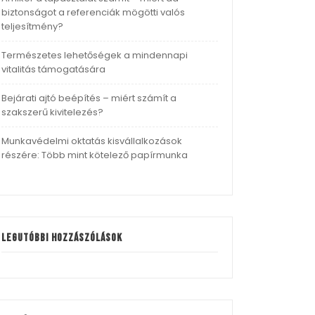
biztonságot a referenciák mögötti valós
teljesítmény?
Természetes lehetőségek a mindennapi
vitalitás támogatására
Bejárati ajtó beépítés – miért számít a
szakszerű kivitelezés?
Munkavédelmi oktatás kisvállalkozások
részére: Több mint kötelező papírmunka
Legutóbbi hozzászólások