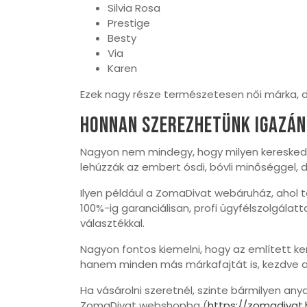
Silvia Rosa
Prestige
Besty
Via
Karen
Ezek nagy része természetesen női márka, de
Honnan szerezhetünk igazán
Nagyon nem mindegy, hogy milyen kereskedőt
lehúzzák az embert ósdi, bóvli minőséggel, 
Ilyen például a ZomaDivat webáruház, ahol t
100%-ig garanciálisan, profi ügyfélszolgálatt
választékkal.
Nagyon fontos kiemelni, hogy az említett 
hanem minden más márkafajtát is, kezdve a
Ha vásárolni szeretnél, szinte bármilyen any
ZomaDivat webshopba (
https://zomadivat.