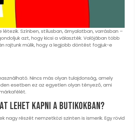
e létezik. Színben, stílusban, árnyalatban, varrásban –
ndoljuk azt, hogy kicsi a választék. Valójában több
n rajtunk múlik, hogy a legjobb döntést fogjuk-e
használható. Nincs más olyan tulajdonság, amely
inden esetben ez az egyetlen olyan tényező, ami
márkafélét.
at lehet kapni a butikokban?
k nagy részét nemzetközi szinten is ismerik. Egy rövid