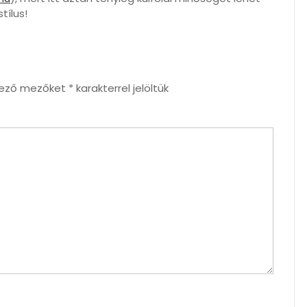
tílus!
lező mezőket
*
karakterrel jelöltük