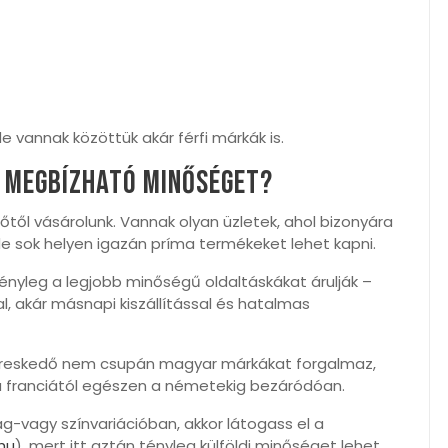
 vannak közöttük akár férfi márkák is.
 megbízható minőséget?
ől vásárolunk. Vannak olyan üzletek, ahol bizonyára
de sok helyen igazán príma termékeket lehet kapni.
ényleg a legjobb minőségű oldaltáskákat árulják –
al, akár másnapi kiszállítással és hatalmas
kereskedő nem csupán magyar márkákat forgalmaz,
 franciától egészen a németekig bezáródóan.
ag-vagy színvariációban, akkor látogass el a
hu
), mert itt aztán tényleg külföldi minőséget lehet