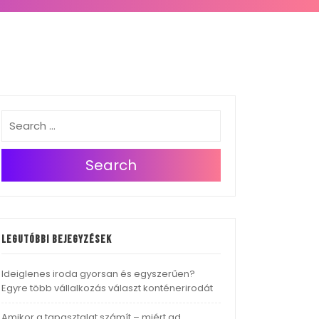
Search
Legutóbbi bejegyzések
Ideiglenes iroda gyorsan és egyszerűen?
Egyre több vállalkozás választ konténerirodát
Amikor a tapasztalat számít – miért ad